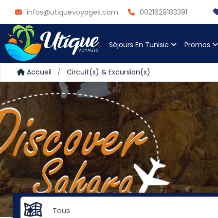
infos@utiquevoyages.com
0021629183391
Séjours En Tunisie
Promos
Accueil
Circuit(s) & Excursion(s)
Tous