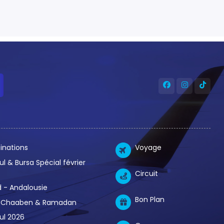
inations
Voyage
ul & Bursa Spécial février
Circuit
 - Andalousie
Bon Plan
Chaaben & Ramadan
ul 2026