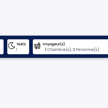
Nuits
Voyageur(s)
1
1
Chambre(s),
Personne(s)
2