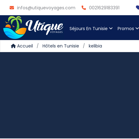
infos@utiquevoyages.com
0021629183391
Séjours En Tunisie
Promos
Accueil
Hôtels en Tunisie
kelibia