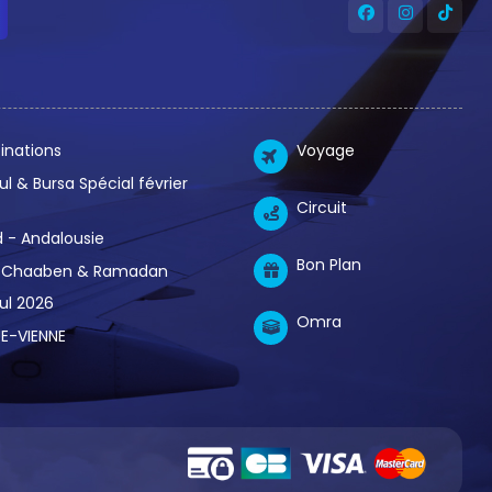
inations
Voyage
ul & Bursa Spécial février
Circuit
 - Andalousie
Bon Plan
Chaaben & Ramadan
ul 2026
Omra
E-VIENNE