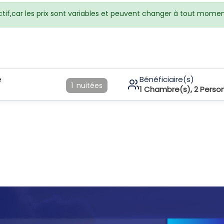
ctif,car les prix sont variables et peuvent changer à tout momen
e
Bénéficiaire(s)
1
nuitées
1
Chambre(s),
2
Perso