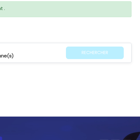
t .
RECHERCHER
nne(s)