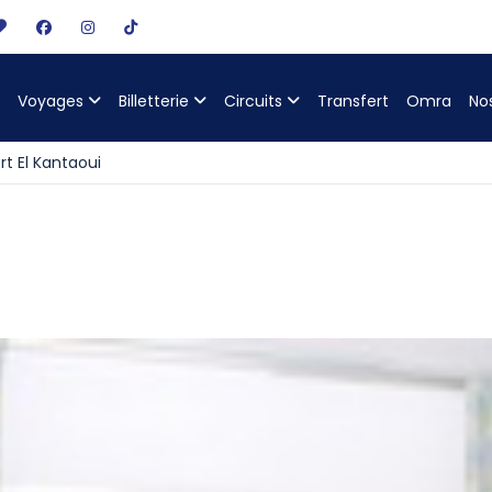
Voyages
Billetterie
Circuits
Transfert
Omra
No
rt El Kantaoui