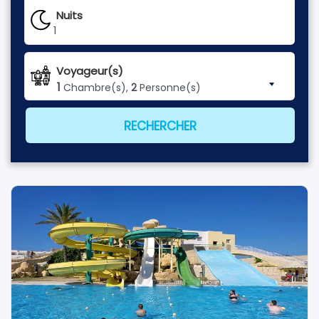
Nuits
1
Voyageur(s)
1
Chambre(s),
2
Personne(s)
RECHERCHER