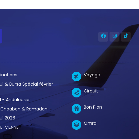
inations
Voyage
ul & Bursa Spécial février
Circuit
 - Andalousie
Bon Plan
Chaaben & Ramadan
ul 2026
Omra
E-VIENNE