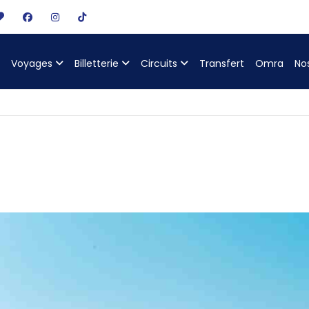
Voyages
Billetterie
Circuits
Transfert
Omra
No