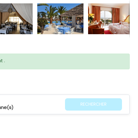
t .
RECHERCHER
nne(s)