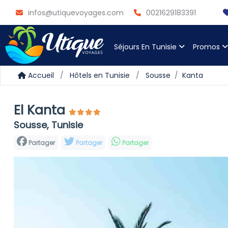
infos@utiquevoyages.com
0021629183391
Séjours En Tunisie
Promos
Accueil
Hôtels en Tunisie
Sousse
Kanta
El Kanta
Sousse, Tunisie
Partager
Partager
Partager